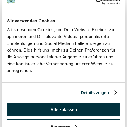
17 November 2021
Wir verwenden Cookies
Grannen bei Hund und Katze
Wir verwenden Cookies, um Dein Website-Erlebnis zu
Hunde
optimieren und Dir relevante Videos, personalisierte
Katzen
Empfehlungen und Social Media Inhalte anzeigen zu
Tierkrankheiten
können. Dies hilft uns, mehr zu Deinen Präferenzen für
die Anzeige personalisierter Angebote zu erfahren und
17 November 2021
eine kontinuierliche Verbesserung unserer Website zu
ermöglichen.
Katzenversicherung ohne Wartezeit
Katzen
Details zeigen
17 November 2021
Katzenversicherung mit Impfung
Alle zulassen
Katzen
Anpassen