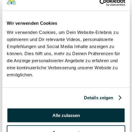
19 September 2021
In welchem Alter gibt man Welpen ab?
Wir verwenden Cookies
Hunde
Wir verwenden Cookies, um Dein Website-Erlebnis zu
Welpen
optimieren und Dir relevante Videos, personalisierte
Empfehlungen und Social Media Inhalte anzeigen zu
19 September 2021
können. Dies hilft uns, mehr zu Deinen Präferenzen für
die Anzeige personalisierter Angebote zu erfahren und
Wann haben Welpen Zahnwechsel?
eine kontinuierliche Verbesserung unserer Website zu
Hunde
ermöglichen.
Welpen
19 September 2021
Details zeigen
Kann man Welpen mit Erkältung anstecken?
Alle zulassen
Hunde
Welpen