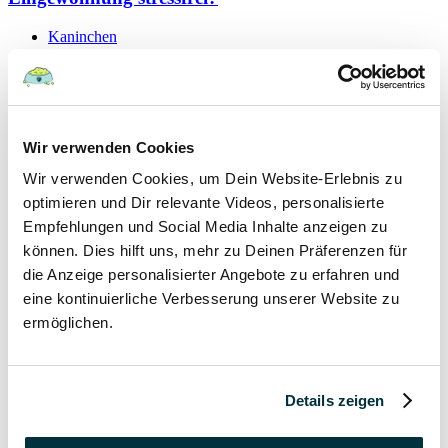
Kaninchen
19 September 2021
Schutzvertrag – gültig oder nicht?
Wir verwenden Cookies
Hunde
Wir verwenden Cookies, um Dein Website-Erlebnis zu
Kaninchen
Katzen
optimieren und Dir relevante Videos, personalisierte
Papageien
Empfehlungen und Social Media Inhalte anzeigen zu
können. Dies hilft uns, mehr zu Deinen Präferenzen für
7 September 2021
die Anzeige personalisierter Angebote zu erfahren und
eine kontinuierliche Verbesserung unserer Website zu
Hygieneregeln beim Tierarzt für Mensch und Tier
ermöglichen.
Hunde
Kaninchen
Katzen
Details zeigen
Papageien