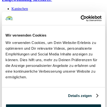
Kaninchen
19 September 2021
Schutzvertrag – gültig oder nicht?
Wir verwenden Cookies
Hunde
Wir verwenden Cookies, um Dein Website-Erlebnis zu
Kaninchen
Katzen
optimieren und Dir relevante Videos, personalisierte
Papageien
Empfehlungen und Social Media Inhalte anzeigen zu
können. Dies hilft uns, mehr zu Deinen Präferenzen für
7 September 2021
die Anzeige personalisierter Angebote zu erfahren und
eine kontinuierliche Verbesserung unserer Website zu
Hygieneregeln beim Tierarzt für Mensch und Tier
ermöglichen.
Hunde
Kaninchen
Katzen
Details zeigen
Papageien