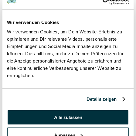
17 November 2021
Wir verwenden Cookies
Grannen bei Hund und Katze
Wir verwenden Cookies, um Dein Website-Erlebnis zu
Hunde
optimieren und Dir relevante Videos, personalisierte
Katzen
Empfehlungen und Social Media Inhalte anzeigen zu
Tierkrankheiten
können. Dies hilft uns, mehr zu Deinen Präferenzen für
die Anzeige personalisierter Angebote zu erfahren und
17 November 2021
eine kontinuierliche Verbesserung unserer Website zu
ermöglichen.
Katzenversicherung ohne Wartezeit
Katzen
Details zeigen
17 November 2021
Katzenversicherung mit Impfung
Alle zulassen
Katzen
Anpassen