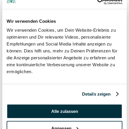
17 November 2021
Wir verwenden Cookies
Grannen bei Hund und Katze
Wir verwenden Cookies, um Dein Website-Erlebnis zu
Hunde
optimieren und Dir relevante Videos, personalisierte
Katzen
Empfehlungen und Social Media Inhalte anzeigen zu
Tierkrankheiten
können. Dies hilft uns, mehr zu Deinen Präferenzen für
die Anzeige personalisierter Angebote zu erfahren und
17 November 2021
eine kontinuierliche Verbesserung unserer Website zu
ermöglichen.
Katzenversicherung ohne Wartezeit
Katzen
Details zeigen
17 November 2021
Katzenversicherung mit Impfung
Alle zulassen
Katzen
Anpassen