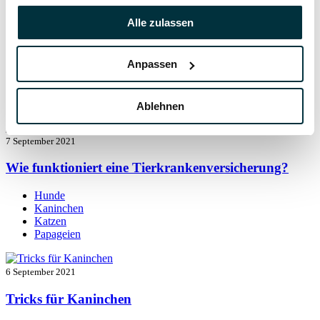
Alle zulassen
7 September 2021
Kaninchen beschäftigen: so bleibt der Alltag
Anpassen
spannend
Kaninchen
Ablehnen
7 September 2021
Wie funktioniert eine Tierkrankenversicherung?
Hunde
Kaninchen
Katzen
Papageien
6 September 2021
Tricks für Kaninchen