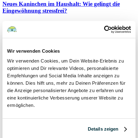
Neues Kaninchen im Haushalt: Wie gelingt die
Eingewöhnung stressfrei?
Kaninchen
19 September 2021
Schutzvertrag – gültig oder nicht?
Wir verwenden Cookies
Wir verwenden Cookies, um Dein Website-Erlebnis zu
Hunde
optimieren und Dir relevante Videos, personalisierte
Kaninchen
Katzen
Empfehlungen und Social Media Inhalte anzeigen zu
Papageien
können. Dies hilft uns, mehr zu Deinen Präferenzen für
die Anzeige personalisierter Angebote zu erfahren und
7 September 2021
eine kontinuierliche Verbesserung unserer Website zu
ermöglichen.
Hygieneregeln beim Tierarzt für Mensch und Tier
Hunde
Kaninchen
Details zeigen
Katzen
Papageien