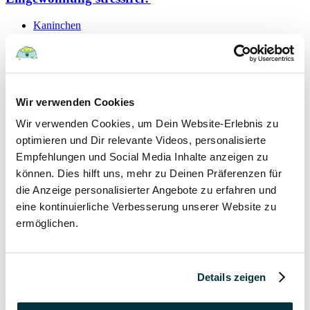
Kaninchen
19 September 2021
Schutzvertrag – gültig oder nicht?
Wir verwenden Cookies
Hunde
Wir verwenden Cookies, um Dein Website-Erlebnis zu
Kaninchen
Katzen
optimieren und Dir relevante Videos, personalisierte
Papageien
Empfehlungen und Social Media Inhalte anzeigen zu
können. Dies hilft uns, mehr zu Deinen Präferenzen für
7 September 2021
die Anzeige personalisierter Angebote zu erfahren und
eine kontinuierliche Verbesserung unserer Website zu
Hygieneregeln beim Tierarzt für Mensch und Tier
ermöglichen.
Hunde
Kaninchen
Katzen
Details zeigen
Papageien