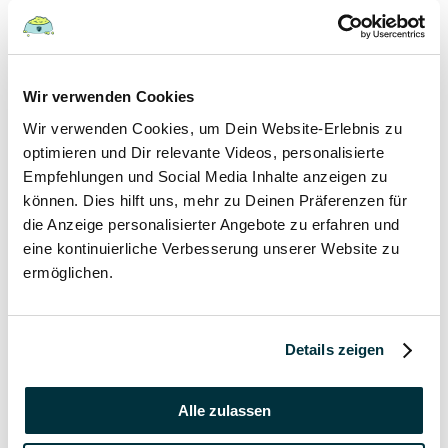
Welpen
19 September 2021
Wir verwenden Cookies
In welchem Alter gibt man Welpen ab?
Wir verwenden Cookies, um Dein Website-Erlebnis zu
Hunde
optimieren und Dir relevante Videos, personalisierte
Welpen
Empfehlungen und Social Media Inhalte anzeigen zu
können. Dies hilft uns, mehr zu Deinen Präferenzen für
19 September 2021
die Anzeige personalisierter Angebote zu erfahren und
Wann haben Welpen Zahnwechsel?
eine kontinuierliche Verbesserung unserer Website zu
ermöglichen.
Hunde
Welpen
Details zeigen
19 September 2021
Kann man Welpen mit Erkältung anstecken?
Alle zulassen
Hunde