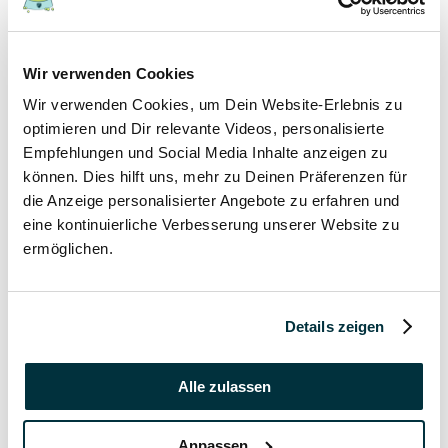
17 November 2021
Wir verwenden Cookies
Grannen bei Hund und Katze
Wir verwenden Cookies, um Dein Website-Erlebnis zu
Hunde
optimieren und Dir relevante Videos, personalisierte
Katzen
Empfehlungen und Social Media Inhalte anzeigen zu
Tierkrankheiten
können. Dies hilft uns, mehr zu Deinen Präferenzen für
die Anzeige personalisierter Angebote zu erfahren und
17 November 2021
eine kontinuierliche Verbesserung unserer Website zu
ermöglichen.
Katzenversicherung ohne Wartezeit
Katzen
Details zeigen
17 November 2021
Katzenversicherung mit Kastration
Alle zulassen
Katzen
Anpassen