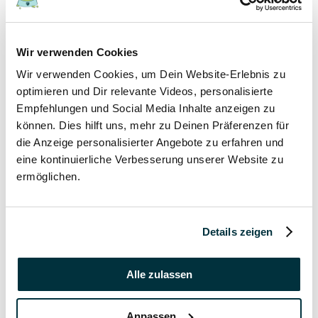
17 November 2021
Wir verwenden Cookies
Grannen bei Hund und Katze
Wir verwenden Cookies, um Dein Website-Erlebnis zu
Hunde
optimieren und Dir relevante Videos, personalisierte
Katzen
Empfehlungen und Social Media Inhalte anzeigen zu
Tierkrankheiten
können. Dies hilft uns, mehr zu Deinen Präferenzen für
die Anzeige personalisierter Angebote zu erfahren und
17 November 2021
eine kontinuierliche Verbesserung unserer Website zu
ermöglichen.
Katzenversicherung ohne Wartezeit
Katzen
Details zeigen
17 November 2021
Katzenversicherung mit Impfung
Alle zulassen
Katzen
Anpassen