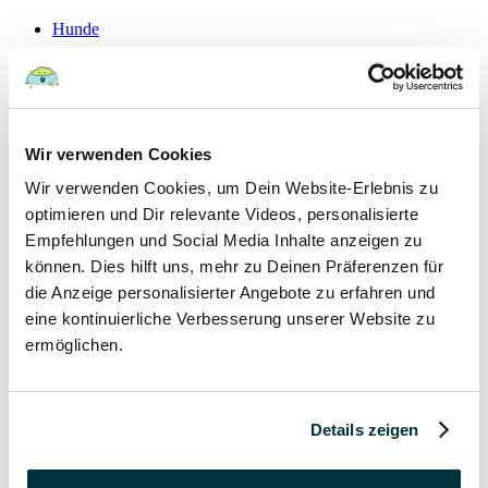
Hunde
22 August 2022
Hundefutter und Wasser im Urlaub: Worauf sollte
Wir verwenden Cookies
besonders geachtet werden?
Wir verwenden Cookies, um Dein Website-Erlebnis zu
Hunde
optimieren und Dir relevante Videos, personalisierte
Empfehlungen und Social Media Inhalte anzeigen zu
können. Dies hilft uns, mehr zu Deinen Präferenzen für
15 August 2022
die Anzeige personalisierter Angebote zu erfahren und
Vitamin B für den Hund: Für was ist es wichtig?
eine kontinuierliche Verbesserung unserer Website zu
ermöglichen.
Hunde
13 August 2022
Details zeigen
Taurin für Hunde: Was ist das und warum ist es
wichtig?