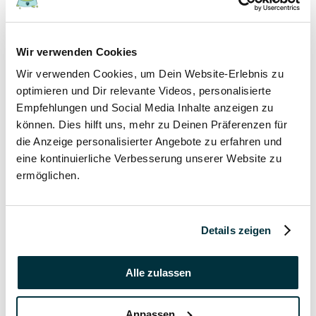
17 November 2021
Wir verwenden Cookies
Grannen bei Hund und Katze
Wir verwenden Cookies, um Dein Website-Erlebnis zu
Hunde
optimieren und Dir relevante Videos, personalisierte
Katzen
Empfehlungen und Social Media Inhalte anzeigen zu
Tierkrankheiten
können. Dies hilft uns, mehr zu Deinen Präferenzen für
die Anzeige personalisierter Angebote zu erfahren und
17 November 2021
eine kontinuierliche Verbesserung unserer Website zu
ermöglichen.
Katzenversicherung ohne Wartezeit
Katzen
Details zeigen
17 November 2021
Katzenversicherung mit Impfung
Alle zulassen
Katzen
Anpassen