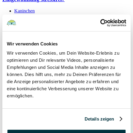
Kaninchen
19 September 2021
Schutzvertrag – gültig oder nicht?
Wir verwenden Cookies
Hunde
Wir verwenden Cookies, um Dein Website-Erlebnis zu
Kaninchen
Katzen
optimieren und Dir relevante Videos, personalisierte
Papageien
Empfehlungen und Social Media Inhalte anzeigen zu
können. Dies hilft uns, mehr zu Deinen Präferenzen für
7 September 2021
die Anzeige personalisierter Angebote zu erfahren und
eine kontinuierliche Verbesserung unserer Website zu
Hygieneregeln beim Tierarzt für Mensch und Tier
ermöglichen.
Hunde
Kaninchen
Katzen
Details zeigen
Papageien