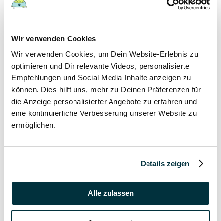
19 September 2021
In welchem Alter gibt man Welpen ab?
Wir verwenden Cookies
Hunde
Wir verwenden Cookies, um Dein Website-Erlebnis zu
Welpen
optimieren und Dir relevante Videos, personalisierte
Empfehlungen und Social Media Inhalte anzeigen zu
19 September 2021
können. Dies hilft uns, mehr zu Deinen Präferenzen für
die Anzeige personalisierter Angebote zu erfahren und
Wann haben Welpen Zahnwechsel?
eine kontinuierliche Verbesserung unserer Website zu
Hunde
ermöglichen.
Welpen
19 September 2021
Details zeigen
Kann man Welpen mit Erkältung anstecken?
Alle zulassen
Hunde
Welpen