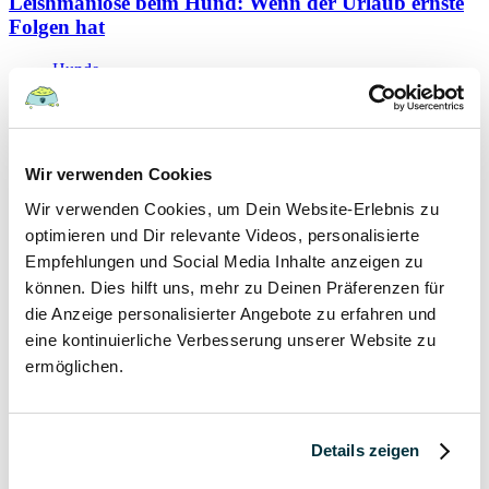
Leishmaniose beim Hund: Wenn der Urlaub ernste
Folgen hat
Hunde
22 August 2022
Wir verwenden Cookies
Hundefutter und Wasser im Urlaub: Worauf sollte
Wir verwenden Cookies, um Dein Website-Erlebnis zu
besonders geachtet werden?
optimieren und Dir relevante Videos, personalisierte
Hunde
Empfehlungen und Social Media Inhalte anzeigen zu
können. Dies hilft uns, mehr zu Deinen Präferenzen für
die Anzeige personalisierter Angebote zu erfahren und
15 August 2022
eine kontinuierliche Verbesserung unserer Website zu
Vitamin B für den Hund: Für was ist es wichtig?
ermöglichen.
Hunde
Details zeigen
13 August 2022