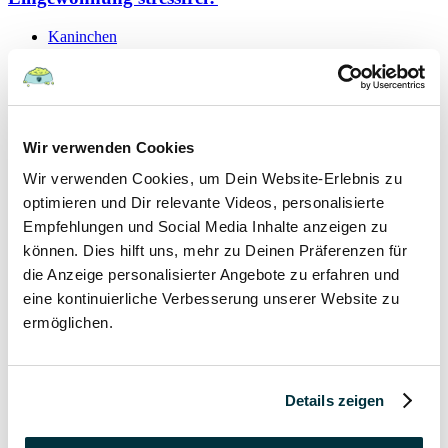
Kaninchen
19 September 2021
Schutzvertrag – gültig oder nicht?
Wir verwenden Cookies
Hunde
Wir verwenden Cookies, um Dein Website-Erlebnis zu
Kaninchen
Katzen
optimieren und Dir relevante Videos, personalisierte
Papageien
Empfehlungen und Social Media Inhalte anzeigen zu
können. Dies hilft uns, mehr zu Deinen Präferenzen für
7 September 2021
die Anzeige personalisierter Angebote zu erfahren und
eine kontinuierliche Verbesserung unserer Website zu
Hygieneregeln beim Tierarzt für Mensch und Tier
ermöglichen.
Hunde
Kaninchen
Katzen
Details zeigen
Papageien