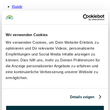
Hunde
22 August 2022
Hundefutter und Wasser im Urlaub: Worauf sollte
Wir verwenden Cookies
besonders geachtet werden?
Wir verwenden Cookies, um Dein Website-Erlebnis zu
Hunde
optimieren und Dir relevante Videos, personalisierte
Empfehlungen und Social Media Inhalte anzeigen zu
können. Dies hilft uns, mehr zu Deinen Präferenzen für
15 August 2022
die Anzeige personalisierter Angebote zu erfahren und
Vitamin B für den Hund: Für was ist es wichtig?
eine kontinuierliche Verbesserung unserer Website zu
ermöglichen.
Hunde
13 August 2022
Details zeigen
Taurin für Hunde: Was ist das und warum ist es
wichtig?