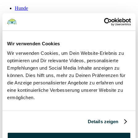
Hunde
22 August 2022
Hundefutter und Wasser im Urlaub: Worauf sollte
Wir verwenden Cookies
besonders geachtet werden?
Wir verwenden Cookies, um Dein Website-Erlebnis zu
Hunde
optimieren und Dir relevante Videos, personalisierte
Empfehlungen und Social Media Inhalte anzeigen zu
können. Dies hilft uns, mehr zu Deinen Präferenzen für
15 August 2022
die Anzeige personalisierter Angebote zu erfahren und
Vitamin B für den Hund: Für was ist es wichtig?
eine kontinuierliche Verbesserung unserer Website zu
ermöglichen.
Hunde
13 August 2022
Details zeigen
Taurin für Hunde: Was ist das und warum ist es
wichtig?