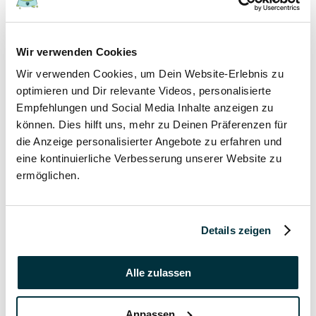
17 November 2021
Wir verwenden Cookies
Grannen bei Hund und Katze
Wir verwenden Cookies, um Dein Website-Erlebnis zu
Hunde
optimieren und Dir relevante Videos, personalisierte
Katzen
Empfehlungen und Social Media Inhalte anzeigen zu
Tierkrankheiten
können. Dies hilft uns, mehr zu Deinen Präferenzen für
die Anzeige personalisierter Angebote zu erfahren und
17 November 2021
eine kontinuierliche Verbesserung unserer Website zu
ermöglichen.
Katzenversicherung ohne Wartezeit
Katzen
Details zeigen
17 November 2021
Katzenversicherung mit Impfung
Alle zulassen
Katzen
Anpassen