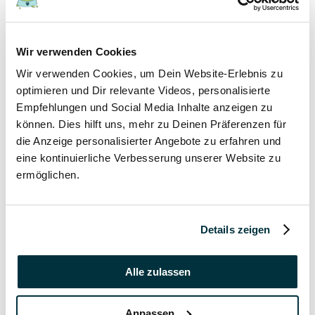
17 November 2021
Wir verwenden Cookies
Grannen bei Hund und Katze
Wir verwenden Cookies, um Dein Website-Erlebnis zu
Hunde
optimieren und Dir relevante Videos, personalisierte
Katzen
Empfehlungen und Social Media Inhalte anzeigen zu
Tierkrankheiten
können. Dies hilft uns, mehr zu Deinen Präferenzen für
die Anzeige personalisierter Angebote zu erfahren und
17 November 2021
eine kontinuierliche Verbesserung unserer Website zu
ermöglichen.
Katzenversicherung ohne Wartezeit
Katzen
Details zeigen
17 November 2021
Katzenversicherung mit Impfung
Alle zulassen
Katzen
Anpassen