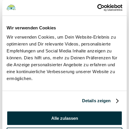
Welpen
19 September 2021
Wir verwenden Cookies
Wann haben Welpen Zahnwechsel?
Wir verwenden Cookies, um Dein Website-Erlebnis zu
Hunde
optimieren und Dir relevante Videos, personalisierte
Welpen
Empfehlungen und Social Media Inhalte anzeigen zu
können. Dies hilft uns, mehr zu Deinen Präferenzen für
19 September 2021
die Anzeige personalisierter Angebote zu erfahren und
Kann man Welpen mit Erkältung anstecken?
eine kontinuierliche Verbesserung unserer Website zu
ermöglichen.
Hunde
Welpen
Details zeigen
19 September 2021
In welchem Alter gibt man Welpen ab?
Alle zulassen
Hunde