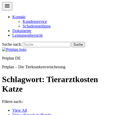
Kontakt
Kundenservice
Schadenmeldung
Dokumente
Leistungsübersicht
Suche nach:
Suche
Petplan DE
Petplan – Die Tierkrankenversicherung
Schlagwort:
Tierarztkosten
Katze
Filtern nach::
View
All
View all posts in
Hunde