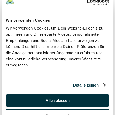
19 September 2021
In welchem Alter gibt man Welpen ab?
Wir verwenden Cookies
Hunde
Wir verwenden Cookies, um Dein Website-Erlebnis zu
Welpen
optimieren und Dir relevante Videos, personalisierte
Empfehlungen und Social Media Inhalte anzeigen zu
19 September 2021
können. Dies hilft uns, mehr zu Deinen Präferenzen für
die Anzeige personalisierter Angebote zu erfahren und
Wann haben Welpen Zahnwechsel?
eine kontinuierliche Verbesserung unserer Website zu
Hunde
ermöglichen.
Welpen
19 September 2021
Details zeigen
Kann man Welpen mit Erkältung anstecken?
Alle zulassen
Hunde
Welpen