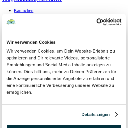
Kaninchen
19 September 2021
Schutzvertrag – gültig oder nicht?
Wir verwenden Cookies
Hunde
Wir verwenden Cookies, um Dein Website-Erlebnis zu
Kaninchen
Katzen
optimieren und Dir relevante Videos, personalisierte
Papageien
Empfehlungen und Social Media Inhalte anzeigen zu
können. Dies hilft uns, mehr zu Deinen Präferenzen für
7 September 2021
die Anzeige personalisierter Angebote zu erfahren und
eine kontinuierliche Verbesserung unserer Website zu
Hygieneregeln beim Tierarzt für Mensch und Tier
ermöglichen.
Hunde
Kaninchen
Katzen
Details zeigen
Papageien