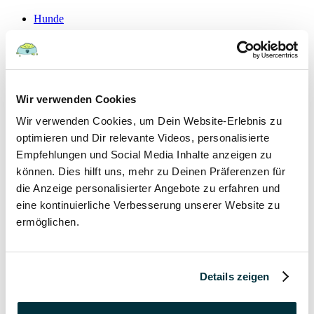
Hunde
22 August 2022
Hundefutter und Wasser im Urlaub: Worauf sollte
Wir verwenden Cookies
besonders geachtet werden?
Wir verwenden Cookies, um Dein Website-Erlebnis zu
Hunde
optimieren und Dir relevante Videos, personalisierte
Empfehlungen und Social Media Inhalte anzeigen zu
können. Dies hilft uns, mehr zu Deinen Präferenzen für
15 August 2022
die Anzeige personalisierter Angebote zu erfahren und
Vitamin B für den Hund: Für was ist es wichtig?
eine kontinuierliche Verbesserung unserer Website zu
ermöglichen.
Hunde
13 August 2022
Details zeigen
Taurin für Hunde: Was ist das und warum ist es
wichtig?