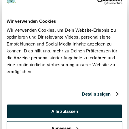
17 November 2021
Wir verwenden Cookies
Grannen bei Hund und Katze
Wir verwenden Cookies, um Dein Website-Erlebnis zu
Hunde
optimieren und Dir relevante Videos, personalisierte
Katzen
Empfehlungen und Social Media Inhalte anzeigen zu
Tierkrankheiten
können. Dies hilft uns, mehr zu Deinen Präferenzen für
die Anzeige personalisierter Angebote zu erfahren und
17 November 2021
eine kontinuierliche Verbesserung unserer Website zu
ermöglichen.
Katzenversicherung ohne Wartezeit
Katzen
Details zeigen
17 November 2021
Katzenversicherung mit Kastration
Alle zulassen
Katzen
Anpassen