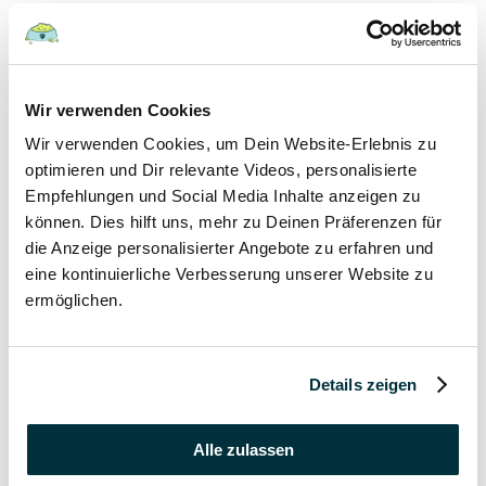
Hunde
22 August 2022
Wir verwenden Cookies
Wir verwenden Cookies, um Dein Website-Erlebnis zu
Hundefutter und Wasser im Urlaub: Worauf sollte
besonders geachtet werden?
optimieren und Dir relevante Videos, personalisierte
Empfehlungen und Social Media Inhalte anzeigen zu
Hunde
können. Dies hilft uns, mehr zu Deinen Präferenzen für
die Anzeige personalisierter Angebote zu erfahren und
17 August 2022
eine kontinuierliche Verbesserung unserer Website zu
ermöglichen.
Was dürfen Katzen nicht essen?
Katzen
Details zeigen
15 August 2022
Vitamin B für den Hund: Für was ist es wichtig?
Alle zulassen