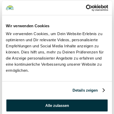
Hunde
22 August 2022
Wir verwenden Cookies
Wir verwenden Cookies, um Dein Website-Erlebnis zu
Hundefutter und Wasser im Urlaub: Worauf sollte
besonders geachtet werden?
optimieren und Dir relevante Videos, personalisierte
Empfehlungen und Social Media Inhalte anzeigen zu
Hunde
können. Dies hilft uns, mehr zu Deinen Präferenzen für
die Anzeige personalisierter Angebote zu erfahren und
17 August 2022
eine kontinuierliche Verbesserung unserer Website zu
ermöglichen.
Was dürfen Katzen nicht essen?
Katzen
Details zeigen
15 August 2022
Vitamin B für den Hund: Für was ist es wichtig?
Alle zulassen