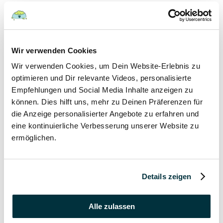
Hunde
22 August 2022
Wir verwenden Cookies
Wir verwenden Cookies, um Dein Website-Erlebnis zu
Hundefutter und Wasser im Urlaub: Worauf sollte
besonders geachtet werden?
optimieren und Dir relevante Videos, personalisierte
Empfehlungen und Social Media Inhalte anzeigen zu
Hunde
können. Dies hilft uns, mehr zu Deinen Präferenzen für
die Anzeige personalisierter Angebote zu erfahren und
17 August 2022
eine kontinuierliche Verbesserung unserer Website zu
ermöglichen.
Was dürfen Katzen nicht essen?
Katzen
Details zeigen
15 August 2022
Vitamin B für den Hund: Für was ist es wichtig?
Alle zulassen