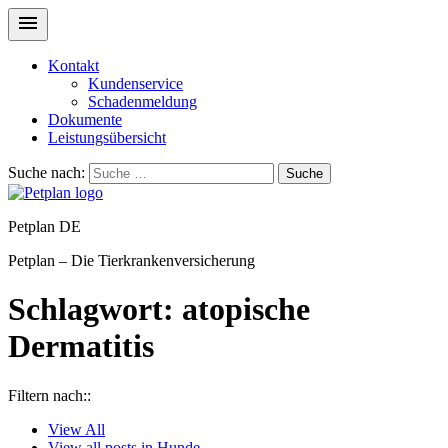
Kontakt
Kundenservice
Schadenmeldung
Dokumente
Leistungsübersicht
Suche nach:
Suche
Petplan DE
Petplan – Die Tierkrankenversicherung
Schlagwort:
atopische
Dermatitis
Filtern nach::
View
All
View all posts in
Hunde