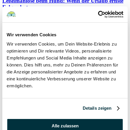
Leishmaniose beim Hund: Wenn der Urlaub ernste
Folgen hat
Hunde
Wir verwenden Cookies
22 August 2022
Wir verwenden Cookies, um Dein Website-Erlebnis zu
Hundefutter und Wasser im Urlaub: Worauf sollte
optimieren und Dir relevante Videos, personalisierte
besonders geachtet werden?
Empfehlungen und Social Media Inhalte anzeigen zu
können. Dies hilft uns, mehr zu Deinen Präferenzen für
Hunde
die Anzeige personalisierter Angebote zu erfahren und
eine kontinuierliche Verbesserung unserer Website zu
17 August 2022
ermöglichen.
Was dürfen Katzen nicht essen?
Katzen
Details zeigen
15 August 2022
Alle zulassen