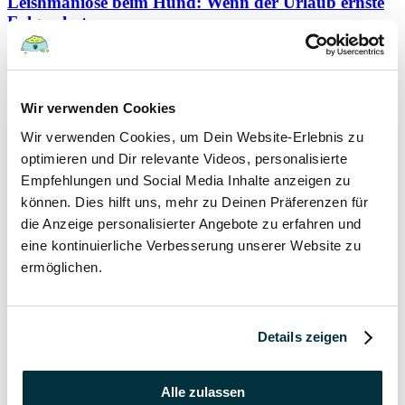
Leishmaniose beim Hund: Wenn der Urlaub ernste
Folgen hat
Hunde
Wir verwenden Cookies
22 August 2022
Wir verwenden Cookies, um Dein Website-Erlebnis zu
Hundefutter und Wasser im Urlaub: Worauf sollte
optimieren und Dir relevante Videos, personalisierte
besonders geachtet werden?
Empfehlungen und Social Media Inhalte anzeigen zu
können. Dies hilft uns, mehr zu Deinen Präferenzen für
Hunde
die Anzeige personalisierter Angebote zu erfahren und
eine kontinuierliche Verbesserung unserer Website zu
17 August 2022
ermöglichen.
Was dürfen Katzen nicht essen?
Katzen
Details zeigen
15 August 2022
Alle zulassen