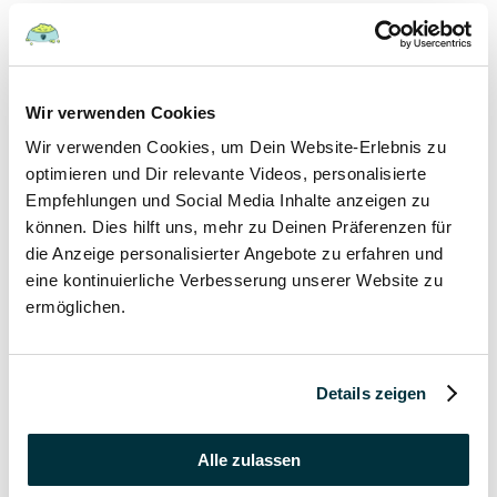
Hunde
22 August 2022
Wir verwenden Cookies
Wir verwenden Cookies, um Dein Website-Erlebnis zu
Hundefutter und Wasser im Urlaub: Worauf sollte
besonders geachtet werden?
optimieren und Dir relevante Videos, personalisierte
Empfehlungen und Social Media Inhalte anzeigen zu
Hunde
können. Dies hilft uns, mehr zu Deinen Präferenzen für
die Anzeige personalisierter Angebote zu erfahren und
17 August 2022
eine kontinuierliche Verbesserung unserer Website zu
ermöglichen.
Was dürfen Katzen nicht essen?
Katzen
Details zeigen
15 August 2022
Vitamin B für den Hund: Für was ist es wichtig?
Alle zulassen