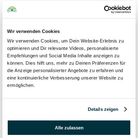
Hunde
22 August 2022
Wir verwenden Cookies
Wir verwenden Cookies, um Dein Website-Erlebnis zu
Hundefutter und Wasser im Urlaub: Worauf sollte
besonders geachtet werden?
optimieren und Dir relevante Videos, personalisierte
Empfehlungen und Social Media Inhalte anzeigen zu
Hunde
können. Dies hilft uns, mehr zu Deinen Präferenzen für
die Anzeige personalisierter Angebote zu erfahren und
17 August 2022
eine kontinuierliche Verbesserung unserer Website zu
ermöglichen.
Was dürfen Katzen nicht essen?
Katzen
Details zeigen
15 August 2022
Vitamin B für den Hund: Für was ist es wichtig?
Alle zulassen