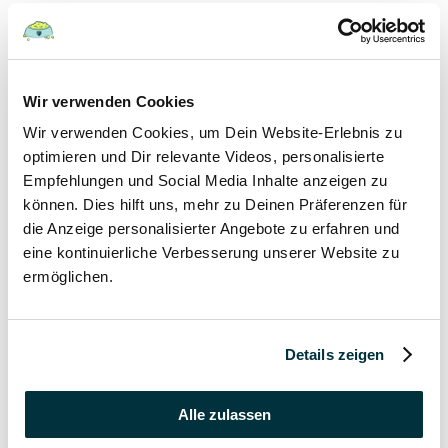
Hunde
22 August 2022
Wir verwenden Cookies
Wir verwenden Cookies, um Dein Website-Erlebnis zu
Hundefutter und Wasser im Urlaub: Worauf sollte
besonders geachtet werden?
optimieren und Dir relevante Videos, personalisierte
Empfehlungen und Social Media Inhalte anzeigen zu
Hunde
können. Dies hilft uns, mehr zu Deinen Präferenzen für
die Anzeige personalisierter Angebote zu erfahren und
17 August 2022
eine kontinuierliche Verbesserung unserer Website zu
ermöglichen.
Was dürfen Katzen nicht essen?
Katzen
Details zeigen
15 August 2022
Vitamin B für den Hund: Für was ist es wichtig?
Alle zulassen