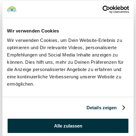
Hunde
22 August 2022
Wir verwenden Cookies
Wir verwenden Cookies, um Dein Website-Erlebnis zu
Hundefutter und Wasser im Urlaub: Worauf sollte
besonders geachtet werden?
optimieren und Dir relevante Videos, personalisierte
Empfehlungen und Social Media Inhalte anzeigen zu
Hunde
können. Dies hilft uns, mehr zu Deinen Präferenzen für
die Anzeige personalisierter Angebote zu erfahren und
17 August 2022
eine kontinuierliche Verbesserung unserer Website zu
ermöglichen.
Was dürfen Katzen nicht essen?
Katzen
Details zeigen
15 August 2022
Vitamin B für den Hund: Für was ist es wichtig?
Alle zulassen