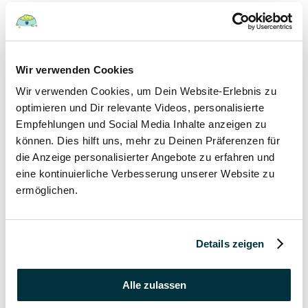
Hunde
22 August 2022
Wir verwenden Cookies
Wir verwenden Cookies, um Dein Website-Erlebnis zu
Hundefutter und Wasser im Urlaub: Worauf sollte
besonders geachtet werden?
optimieren und Dir relevante Videos, personalisierte
Empfehlungen und Social Media Inhalte anzeigen zu
Hunde
können. Dies hilft uns, mehr zu Deinen Präferenzen für
die Anzeige personalisierter Angebote zu erfahren und
17 August 2022
eine kontinuierliche Verbesserung unserer Website zu
ermöglichen.
Was dürfen Katzen nicht essen?
Katzen
Details zeigen
15 August 2022
Vitamin B für den Hund: Für was ist es wichtig?
Alle zulassen