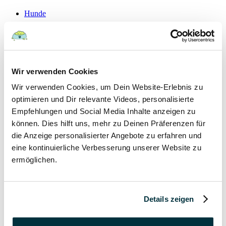
Hunde
22 August 2022
Hundefutter und Wasser im Urlaub: Worauf sollte
Wir verwenden Cookies
besonders geachtet werden?
Wir verwenden Cookies, um Dein Website-Erlebnis zu
Hunde
optimieren und Dir relevante Videos, personalisierte
Empfehlungen und Social Media Inhalte anzeigen zu
können. Dies hilft uns, mehr zu Deinen Präferenzen für
15 August 2022
die Anzeige personalisierter Angebote zu erfahren und
Vitamin B für den Hund: Für was ist es wichtig?
eine kontinuierliche Verbesserung unserer Website zu
ermöglichen.
Hunde
13 August 2022
Details zeigen
Taurin für Hunde: Was ist das und warum ist es
wichtig?