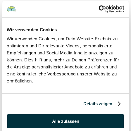
Hunde
22 August 2022
Wir verwenden Cookies
Wir verwenden Cookies, um Dein Website-Erlebnis zu
Hundefutter und Wasser im Urlaub: Worauf sollte
besonders geachtet werden?
optimieren und Dir relevante Videos, personalisierte
Empfehlungen und Social Media Inhalte anzeigen zu
Hunde
können. Dies hilft uns, mehr zu Deinen Präferenzen für
die Anzeige personalisierter Angebote zu erfahren und
17 August 2022
eine kontinuierliche Verbesserung unserer Website zu
ermöglichen.
Was dürfen Katzen nicht essen?
Katzen
Details zeigen
15 August 2022
Vitamin B für den Hund: Für was ist es wichtig?
Alle zulassen