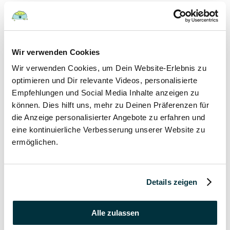
Hunde
22 August 2022
Wir verwenden Cookies
Wir verwenden Cookies, um Dein Website-Erlebnis zu
Hundefutter und Wasser im Urlaub: Worauf sollte
besonders geachtet werden?
optimieren und Dir relevante Videos, personalisierte
Empfehlungen und Social Media Inhalte anzeigen zu
Hunde
können. Dies hilft uns, mehr zu Deinen Präferenzen für
die Anzeige personalisierter Angebote zu erfahren und
17 August 2022
eine kontinuierliche Verbesserung unserer Website zu
ermöglichen.
Was dürfen Katzen nicht essen?
Katzen
Details zeigen
15 August 2022
Vitamin B für den Hund: Für was ist es wichtig?
Alle zulassen