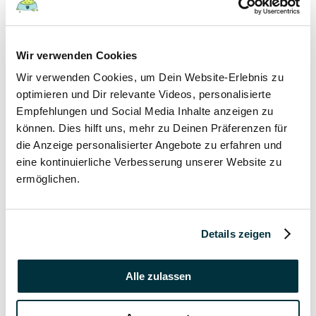
19 September 2021
In welchem Alter gibt man Welpen ab?
Wir verwenden Cookies
Hunde
Wir verwenden Cookies, um Dein Website-Erlebnis zu
Welpen
optimieren und Dir relevante Videos, personalisierte
Empfehlungen und Social Media Inhalte anzeigen zu
19 September 2021
können. Dies hilft uns, mehr zu Deinen Präferenzen für
die Anzeige personalisierter Angebote zu erfahren und
Wann haben Welpen Zahnwechsel?
eine kontinuierliche Verbesserung unserer Website zu
Hunde
ermöglichen.
Welpen
19 September 2021
Details zeigen
Kann man Welpen mit Erkältung anstecken?
Alle zulassen
Hunde
Welpen