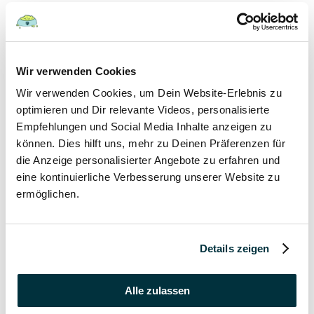
Hunde
22 August 2022
Wir verwenden Cookies
Wir verwenden Cookies, um Dein Website-Erlebnis zu
Hundefutter und Wasser im Urlaub: Worauf sollte
besonders geachtet werden?
optimieren und Dir relevante Videos, personalisierte
Empfehlungen und Social Media Inhalte anzeigen zu
Hunde
können. Dies hilft uns, mehr zu Deinen Präferenzen für
die Anzeige personalisierter Angebote zu erfahren und
17 August 2022
eine kontinuierliche Verbesserung unserer Website zu
ermöglichen.
Was dürfen Katzen nicht essen?
Katzen
Details zeigen
15 August 2022
Vitamin B für den Hund: Für was ist es wichtig?
Alle zulassen