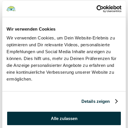
Hunde
22 August 2022
Wir verwenden Cookies
Wir verwenden Cookies, um Dein Website-Erlebnis zu
Hundefutter und Wasser im Urlaub: Worauf sollte
besonders geachtet werden?
optimieren und Dir relevante Videos, personalisierte
Empfehlungen und Social Media Inhalte anzeigen zu
Hunde
können. Dies hilft uns, mehr zu Deinen Präferenzen für
die Anzeige personalisierter Angebote zu erfahren und
17 August 2022
eine kontinuierliche Verbesserung unserer Website zu
ermöglichen.
Was dürfen Katzen nicht essen?
Katzen
Details zeigen
15 August 2022
Vitamin B für den Hund: Für was ist es wichtig?
Alle zulassen