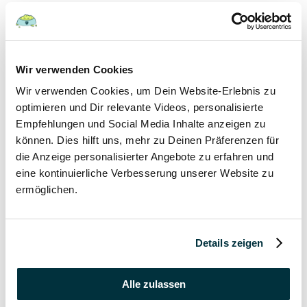
Hunde
22 August 2022
Wir verwenden Cookies
Wir verwenden Cookies, um Dein Website-Erlebnis zu
Hundefutter und Wasser im Urlaub: Worauf sollte
besonders geachtet werden?
optimieren und Dir relevante Videos, personalisierte
Empfehlungen und Social Media Inhalte anzeigen zu
Hunde
können. Dies hilft uns, mehr zu Deinen Präferenzen für
die Anzeige personalisierter Angebote zu erfahren und
17 August 2022
eine kontinuierliche Verbesserung unserer Website zu
ermöglichen.
Was dürfen Katzen nicht essen?
Katzen
Details zeigen
15 August 2022
Vitamin B für den Hund: Für was ist es wichtig?
Alle zulassen