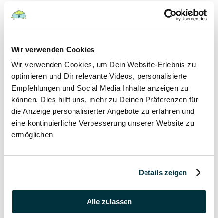
Hunde
22 August 2022
Wir verwenden Cookies
Wir verwenden Cookies, um Dein Website-Erlebnis zu
Hundefutter und Wasser im Urlaub: Worauf sollte
besonders geachtet werden?
optimieren und Dir relevante Videos, personalisierte
Empfehlungen und Social Media Inhalte anzeigen zu
Hunde
können. Dies hilft uns, mehr zu Deinen Präferenzen für
die Anzeige personalisierter Angebote zu erfahren und
17 August 2022
eine kontinuierliche Verbesserung unserer Website zu
ermöglichen.
Was dürfen Katzen nicht essen?
Katzen
Details zeigen
15 August 2022
Vitamin B für den Hund: Für was ist es wichtig?
Alle zulassen