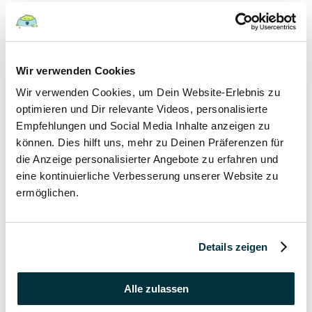
Hunde
22 August 2022
Wir verwenden Cookies
Wir verwenden Cookies, um Dein Website-Erlebnis zu
Hundefutter und Wasser im Urlaub: Worauf sollte
besonders geachtet werden?
optimieren und Dir relevante Videos, personalisierte
Empfehlungen und Social Media Inhalte anzeigen zu
Hunde
können. Dies hilft uns, mehr zu Deinen Präferenzen für
die Anzeige personalisierter Angebote zu erfahren und
17 August 2022
eine kontinuierliche Verbesserung unserer Website zu
ermöglichen.
Was dürfen Katzen nicht essen?
Katzen
Details zeigen
15 August 2022
Vitamin B für den Hund: Für was ist es wichtig?
Alle zulassen