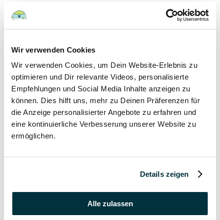
Hunde
22 August 2022
Wir verwenden Cookies
Wir verwenden Cookies, um Dein Website-Erlebnis zu
Hundefutter und Wasser im Urlaub: Worauf sollte
besonders geachtet werden?
optimieren und Dir relevante Videos, personalisierte
Empfehlungen und Social Media Inhalte anzeigen zu
Hunde
können. Dies hilft uns, mehr zu Deinen Präferenzen für
die Anzeige personalisierter Angebote zu erfahren und
17 August 2022
eine kontinuierliche Verbesserung unserer Website zu
ermöglichen.
Was dürfen Katzen nicht essen?
Katzen
Details zeigen
15 August 2022
Vitamin B für den Hund: Für was ist es wichtig?
Alle zulassen