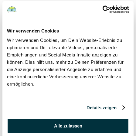
Hunde
22 August 2022
Wir verwenden Cookies
Wir verwenden Cookies, um Dein Website-Erlebnis zu
Hundefutter und Wasser im Urlaub: Worauf sollte
besonders geachtet werden?
optimieren und Dir relevante Videos, personalisierte
Empfehlungen und Social Media Inhalte anzeigen zu
Hunde
können. Dies hilft uns, mehr zu Deinen Präferenzen für
die Anzeige personalisierter Angebote zu erfahren und
17 August 2022
eine kontinuierliche Verbesserung unserer Website zu
ermöglichen.
Was dürfen Katzen nicht essen?
Katzen
Details zeigen
15 August 2022
Vitamin B für den Hund: Für was ist es wichtig?
Alle zulassen