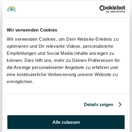
Hunde
22 August 2022
Wir verwenden Cookies
Wir verwenden Cookies, um Dein Website-Erlebnis zu
Hundefutter und Wasser im Urlaub: Worauf sollte
besonders geachtet werden?
optimieren und Dir relevante Videos, personalisierte
Empfehlungen und Social Media Inhalte anzeigen zu
Hunde
können. Dies hilft uns, mehr zu Deinen Präferenzen für
die Anzeige personalisierter Angebote zu erfahren und
17 August 2022
eine kontinuierliche Verbesserung unserer Website zu
ermöglichen.
Was dürfen Katzen nicht essen?
Katzen
Details zeigen
15 August 2022
Vitamin B für den Hund: Für was ist es wichtig?
Alle zulassen