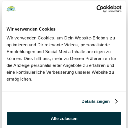
Hunde
22 August 2022
Wir verwenden Cookies
Wir verwenden Cookies, um Dein Website-Erlebnis zu
Hundefutter und Wasser im Urlaub: Worauf sollte
besonders geachtet werden?
optimieren und Dir relevante Videos, personalisierte
Empfehlungen und Social Media Inhalte anzeigen zu
Hunde
können. Dies hilft uns, mehr zu Deinen Präferenzen für
die Anzeige personalisierter Angebote zu erfahren und
17 August 2022
eine kontinuierliche Verbesserung unserer Website zu
ermöglichen.
Was dürfen Katzen nicht essen?
Katzen
Details zeigen
15 August 2022
Vitamin B für den Hund: Für was ist es wichtig?
Alle zulassen