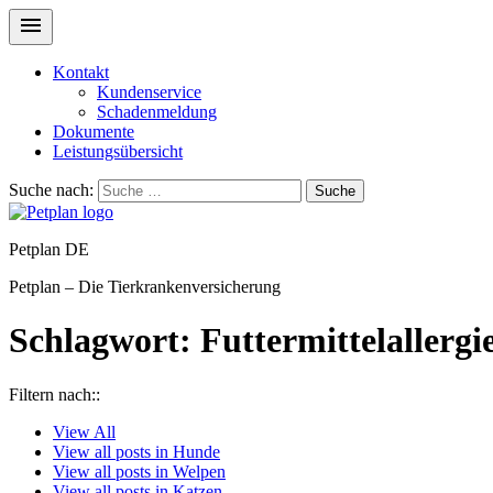
Kontakt
Kundenservice
Schadenmeldung
Dokumente
Leistungsübersicht
Suche nach:
Suche
Petplan DE
Petplan – Die Tierkrankenversicherung
Schlagwort:
Futtermittelallergi
Filtern nach::
View
All
View all posts in
Hunde
View all posts in
Welpen
View all posts in
Katzen